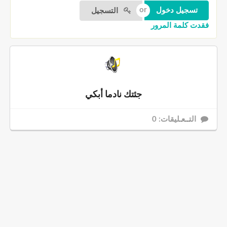
التسجيل
فقدت كلمة المرور
جئتك نادما أبكي
التــعـليقات: 0