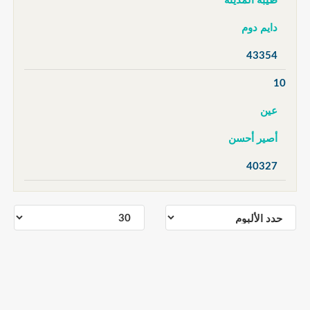
طيبة المدينة
دايم دوم
43354
10
عين
أصير أحسن
40327