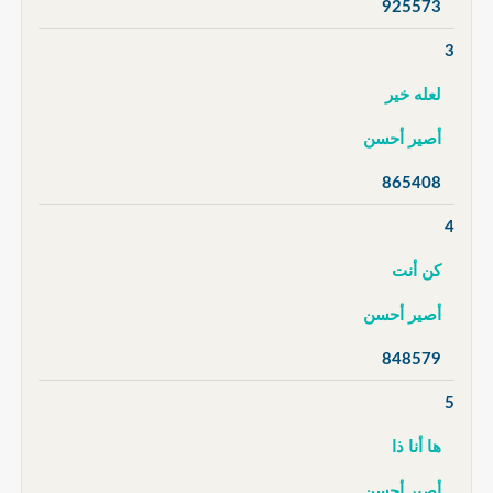
925573
3
لعله خير
أصير أحسن
865408
4
كن أنت
أصير أحسن
848579
5
ها أنا ذا
أصير أحسن