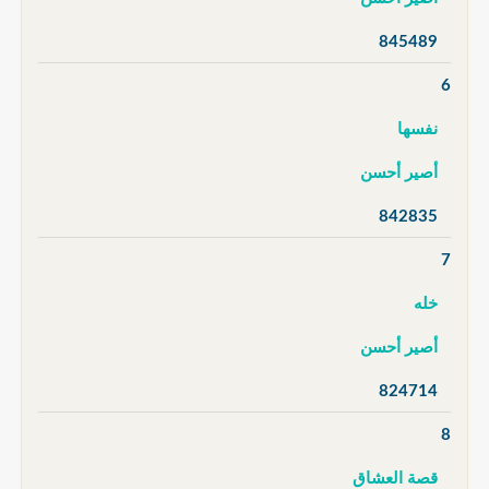
845489
6
نفسها
أصير أحسن
842835
7
خله
أصير أحسن
824714
8
قصة العشاق