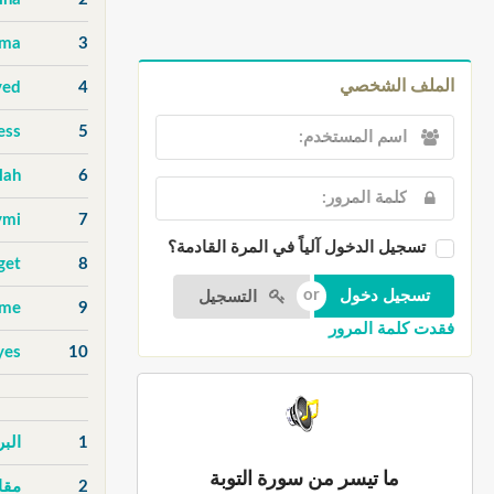
uma
3
الملف الشخصي
ved
4
ess
5
lah
6
ymi
7
تسجيل الدخول آلياً في المرة القادمة؟
get
8
التسجيل
ame
9
فقدت كلمة المرور
yes
10
1
الب
ما تيسر من سورة التوبة
2
مقا