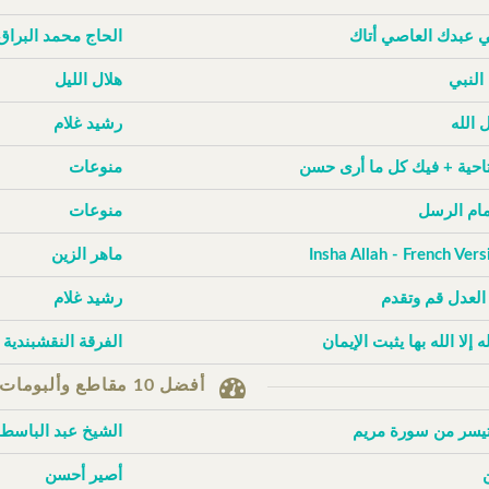
ي عبدك العاصي أتاك
الحاج محمد البراق
 النبي
هلال الليل
 الله
رشيد غلام
تاحية + فيك كل ما أرى حسن
منوعات
إمام الرسل
منوعات
Insha Allah - French Vers
ماهر الزين
 العدل قم وتقدم
رشيد غلام
له إلا الله بها يثبت الإيمان
الفرقة النقشبندية
أفضل 10 مقاطع وألبومات حسب الزيارات
تيسر من سورة مريم
الشيخ عبد الباسط
أصير أحسن