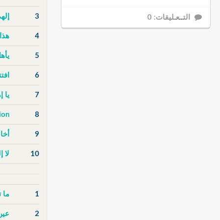
3
إله
التــعـليقات: 0
4
هذا
5
يأهل
6
افت
7
يا 
ion
8
9
أخا
10
لا إ
1
ما 
2
عين