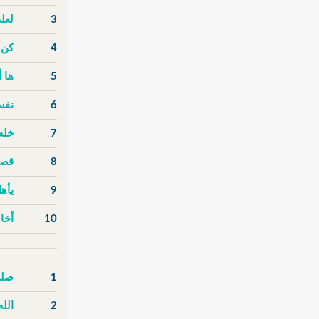
3
لعل
4
كن 
5
ها أ
6
نفس
7
خله
8
قصة
9
يأهل
10
أخا
1
صلى
2
الله