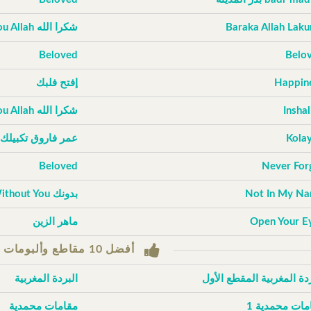
Baraka Allah Lak
شكرا الله Thank You Allah
Beloved
Belo
Happin
إفتح فلبك
Inshal
شكرا الله Thank You Allah
Kola
عمر فاروق تكبيلك
Beloved
Never For
Not In My N
بدونك Without You
Open Your E
ماهر الزين
أفضل 10 مقاطع وألبومات حسب التصويتات
ردة المغربية المقطع الأول
البردة المغربية
مات محمدية 1
مقامات محمدية