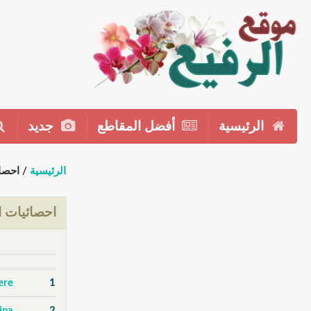
الرئيسية
أفضل المقاطع
جديد
الرئيسية
/ احصا
احصائيات ا
ere
1
2
adina