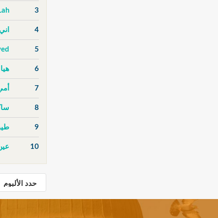
Lah
3
4
اني
ved
5
6
هيا 
7
أمي
8
ساك
9
طيب
10
عين