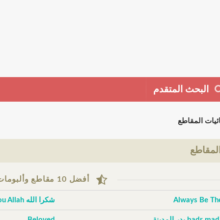
البحث المتقدم
ئيات المقاطع
لمقاطع
أفضل 10 مقاطع وألبومات حسب التقييم
Always Be Th
شكرا الله Thank You Allah
badr m بدر المدينة
Beloved