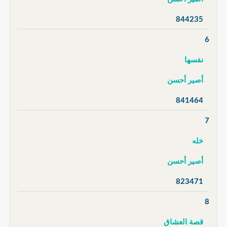
844235
6
نفسها
أصير أحسن
841464
7
خله
أصير أحسن
823471
8
قصة العشاق