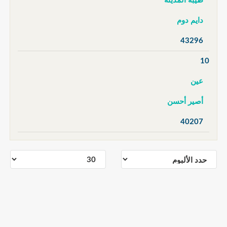
طيبة المدينة
دايم دوم
43296
10
عين
أصير أحسن
40207