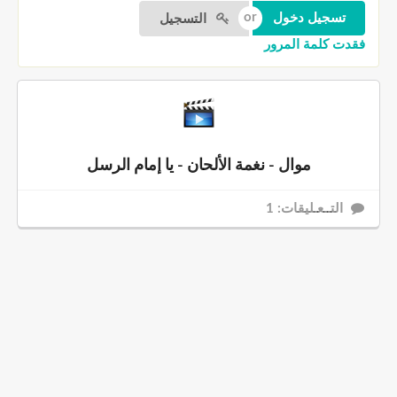
التسجيل
فقدت كلمة المرور
موال - نغمة الألحان - يا إمام الرسل
التــعـليقات: 1