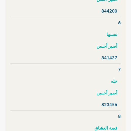
844200
6
نفسها
أصير أحسن
841437
7
خله
أصير أحسن
823456
8
قصة العشاق