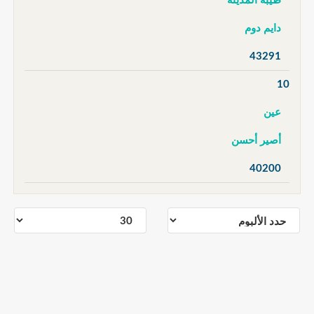
طيبة المدينة
دايم دوم
43291
10
عين
أصير أحسن
40200