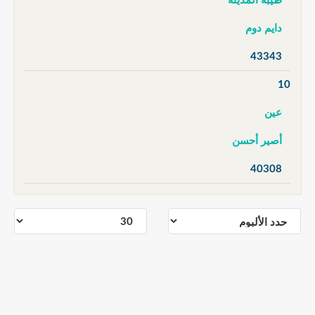
طيبة المدينة
دايم دوم
43343
10
عين
أصير أحسن
40308