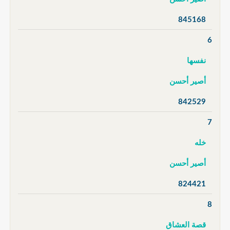
845168
6
نفسها
أصير أحسن
842529
7
خله
أصير أحسن
824421
8
قصة العشاق