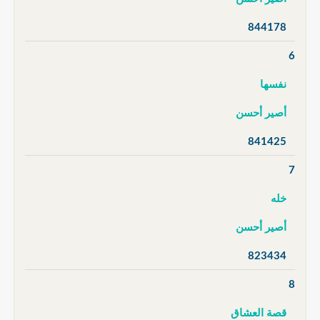
844178
6
نفسها
أصير أحسن
841425
7
خله
أصير أحسن
823434
8
قصة العشاق