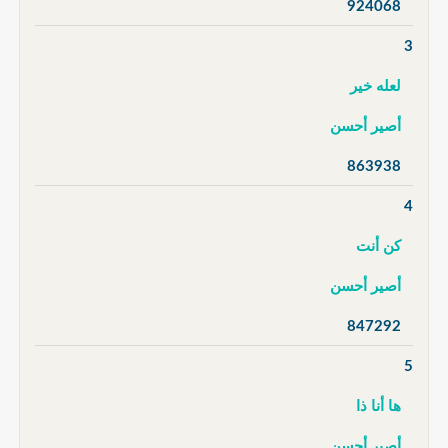
924068
3
لعله خير
أصير أحسن
863938
4
كن أنت
أصير أحسن
847292
5
ها أنا ذا
أصير أحسن