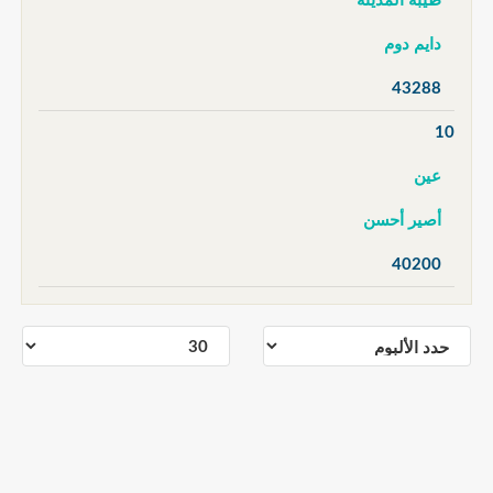
طيبة المدينة
دايم دوم
43288
10
عين
أصير أحسن
40200