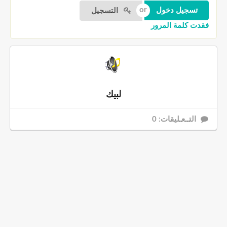
التسجيل
فقدت كلمة المرور
لبيك
التــعـليقات: 0