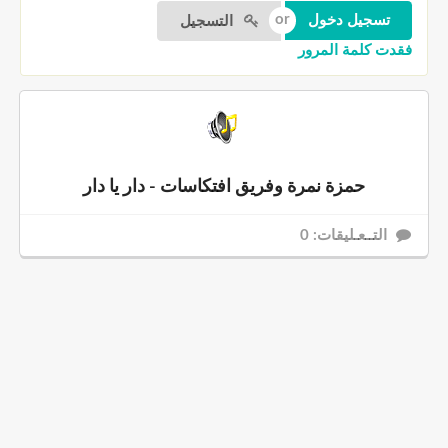
التسجيل
فقدت كلمة المرور
حمزة نمرة وفريق افتكاسات - دار يا دار
التــعـليقات: 0