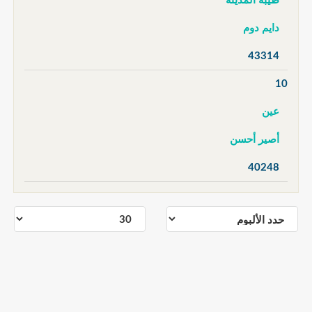
طيبة المدينة
دايم دوم
43314
10
عين
أصير أحسن
40248