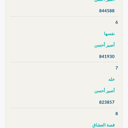
844588
6
نفسها
أصير أحسن
841930
7
خله
أصير أحسن
823857
8
قصة العشاق