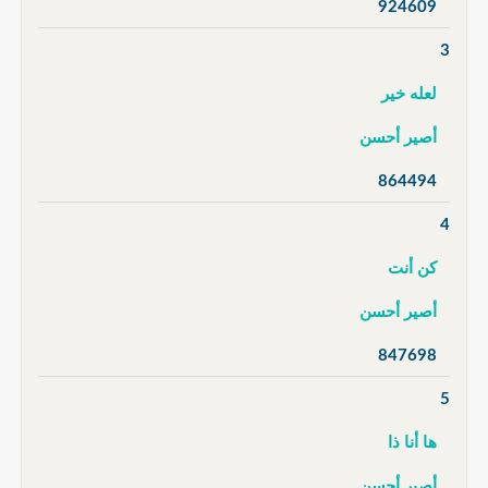
924609
3
لعله خير
أصير أحسن
864494
4
كن أنت
أصير أحسن
847698
5
ها أنا ذا
أصير أحسن