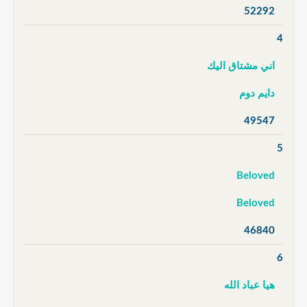
52292
4
اني مشتاق اليك
دايم دوم
49547
5
Beloved
Beloved
46840
6
هيا عباد الله