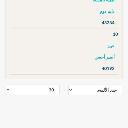
طيبة المدينة
دايم دوم
43284
10
عين
أصير أحسن
40192