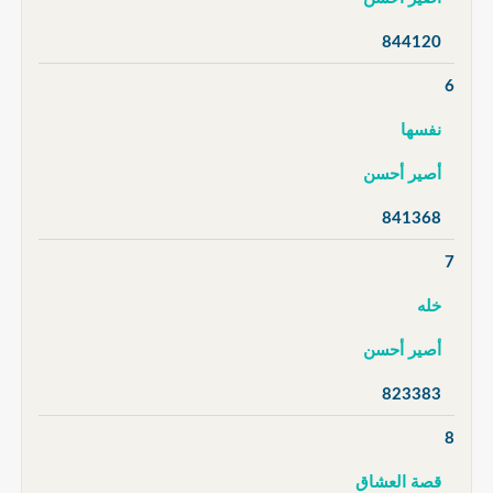
844120
6
نفسها
أصير أحسن
841368
7
خله
أصير أحسن
823383
8
قصة العشاق