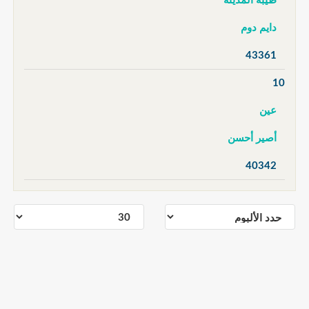
طيبة المدينة
دايم دوم
43361
10
عين
أصير أحسن
40342