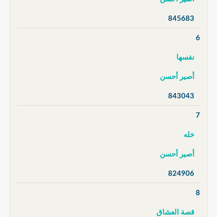
845683
6
نفسها
أصير أحسن
843043
7
خله
أصير أحسن
824906
8
قصة العشاق