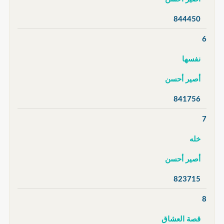
844450
6
نفسها
أصير أحسن
841756
7
خله
أصير أحسن
823715
8
قصة العشاق