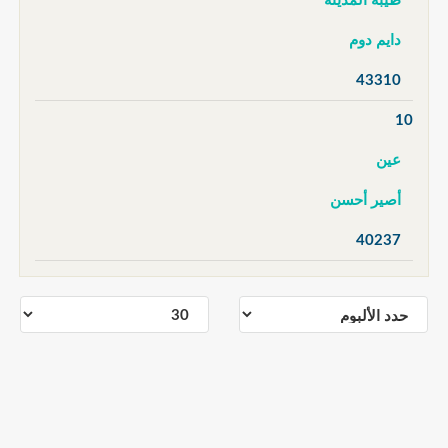
طيبة المدينة
دايم دوم
43310
10
عين
أصير أحسن
40237