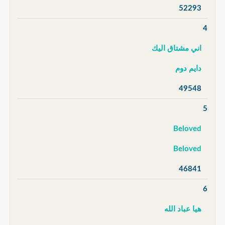
52293
4
اني مشتاق اليك
دايم دوم
49548
5
Beloved
Beloved
46841
6
هيا عباد الله