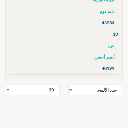
طيبة المدينة
دايم دوم
43284
10
عين
أصير أحسن
40199