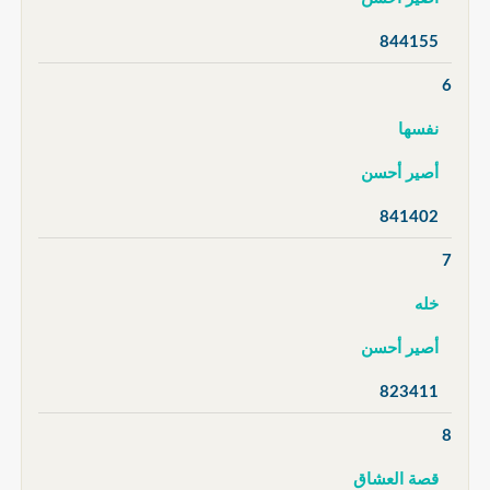
844155
6
نفسها
أصير أحسن
841402
7
خله
أصير أحسن
823411
8
قصة العشاق