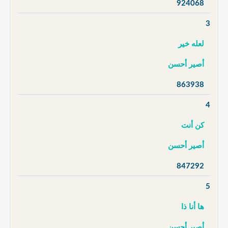
924068
3
لعله خير
أصير أحسن
863938
4
كن أنت
أصير أحسن
847292
5
ها أنا ذا
أصير أحسن