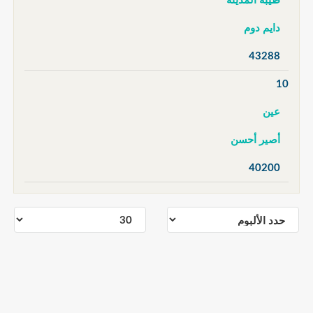
طيبة المدينة
دايم دوم
43288
10
عين
أصير أحسن
40200