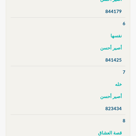
844179
6
نفسها
أصير أحسن
841425
7
خله
أصير أحسن
823434
8
قصة العشاق