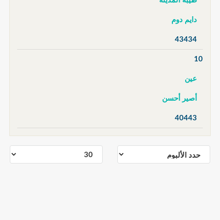
طيبة المدينة
دايم دوم
43434
10
عين
أصير أحسن
40443