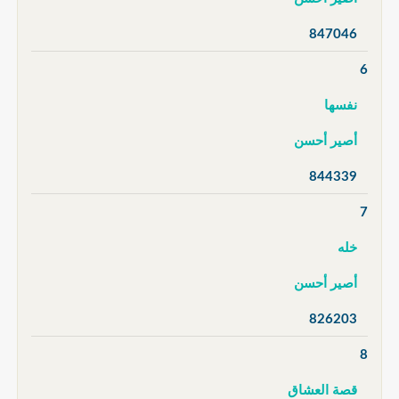
847046
6
نفسها
أصير أحسن
844339
7
خله
أصير أحسن
826203
8
قصة العشاق