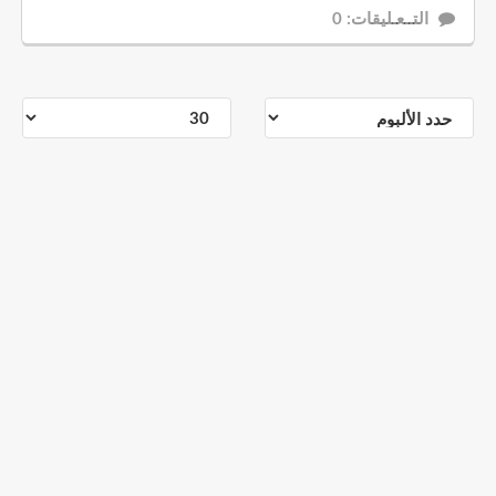
التــعـليقات: 0