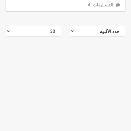
التــعـليقات: 4