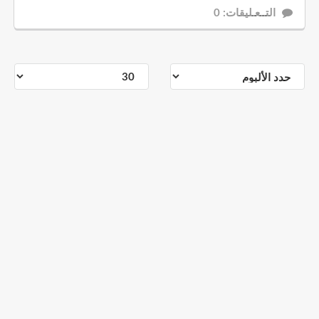
التــعـليقات: 0