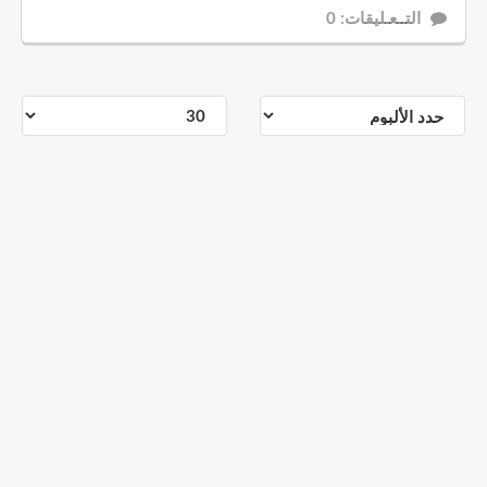
التــعـليقات: 0