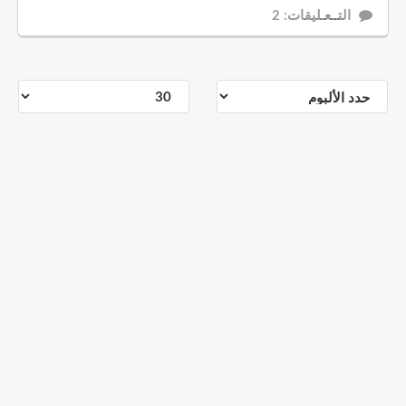
التــعـليقات: 2