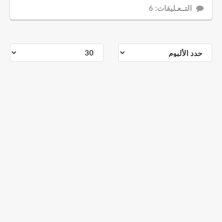
التــعـليقات: 6