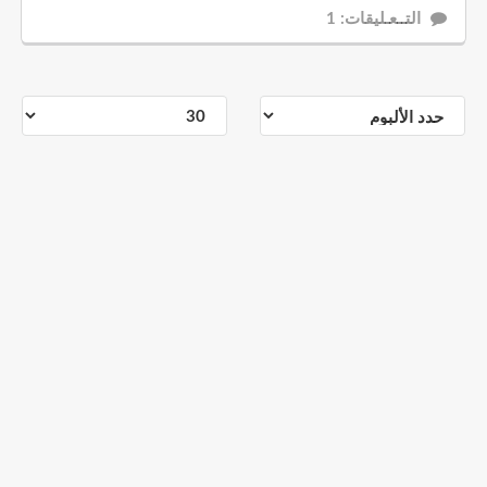
التــعـليقات: 1