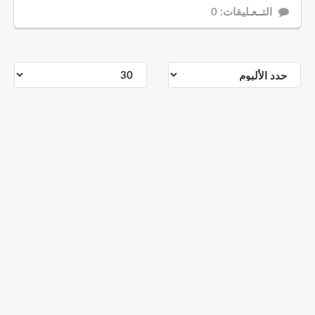
التــعـليقات: 0