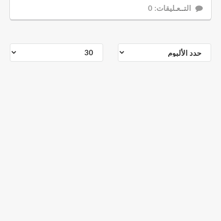
التــعـليقات: 0