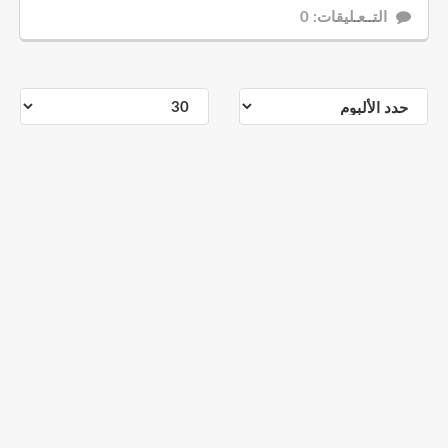
التــعـليقات: 0