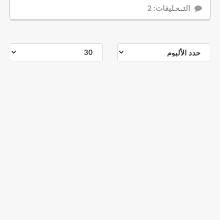
التــعـليقات: 2