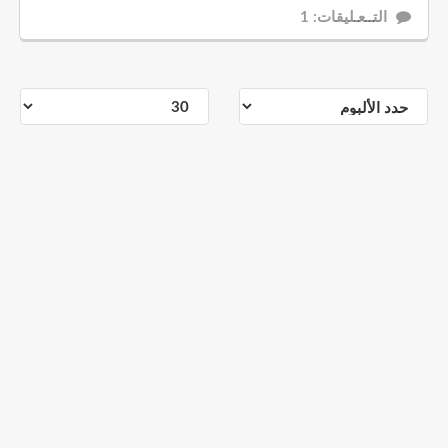
التــعـليقات: 1