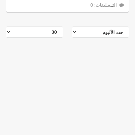
التــعـليقات: 0