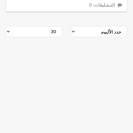
التــعـليقات: 0