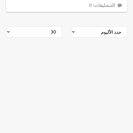
التــعـليقات: 0