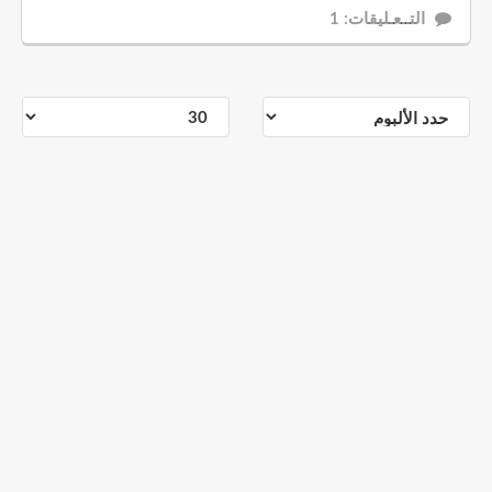
التــعـليقات: 1