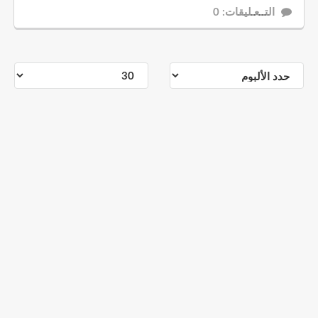
التــعـليقات: 0