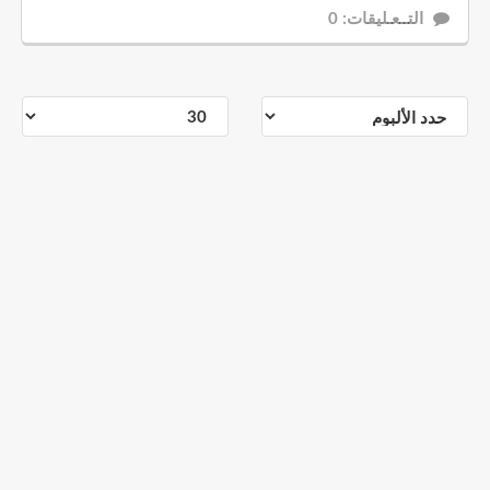
التــعـليقات: 0