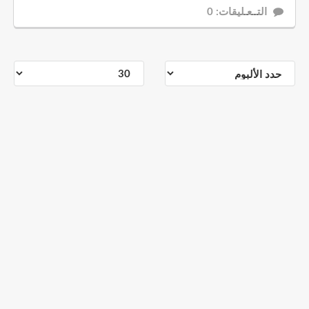
التــعـليقات: 0