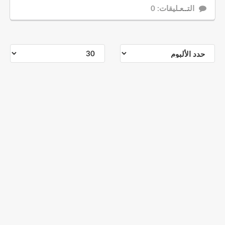
التــعـليقات: 0