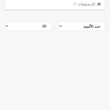
التــعـليقات: 7