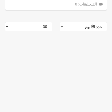
التــعـليقات: 0