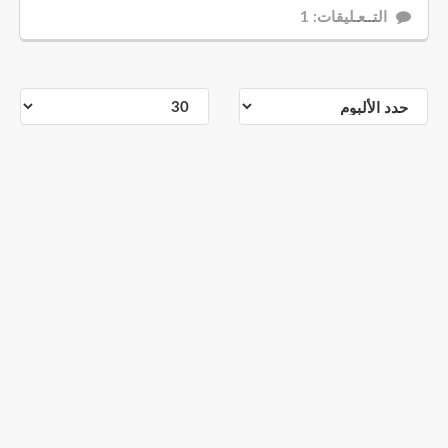
التــعـليقات: 1