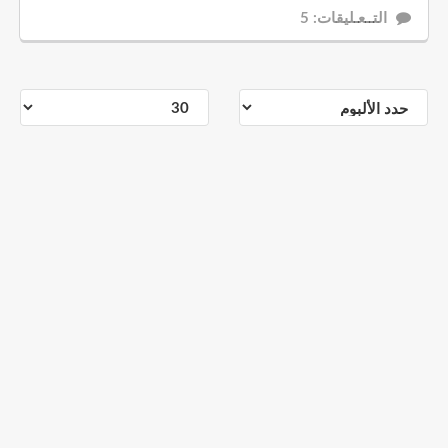
التــعـليقات: 5