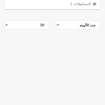
التــعـليقات: 1