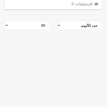
التــعـليقات: 0