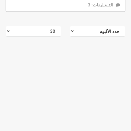
التــعـليقات: 3