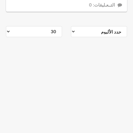
التــعـليقات: 0