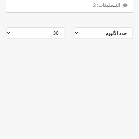
التــعـليقات: 2