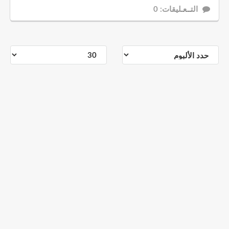
التــعـليقات: 0