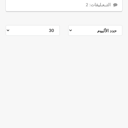
التــعـليقات: 2