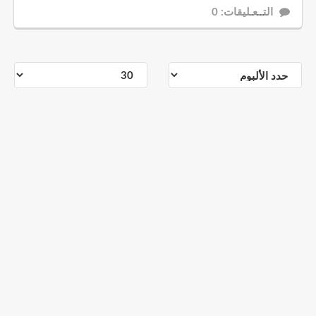
التــعـليقات: 0