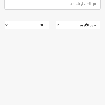
التــعـليقات: 4