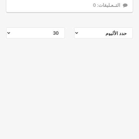
التــعـليقات: 0