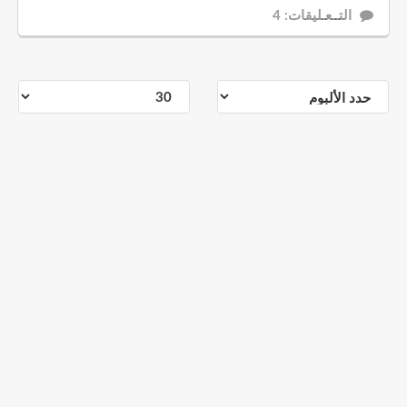
التــعـليقات: 4