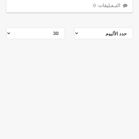
التــعـليقات: 0