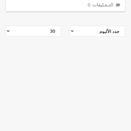
التــعـليقات: 0